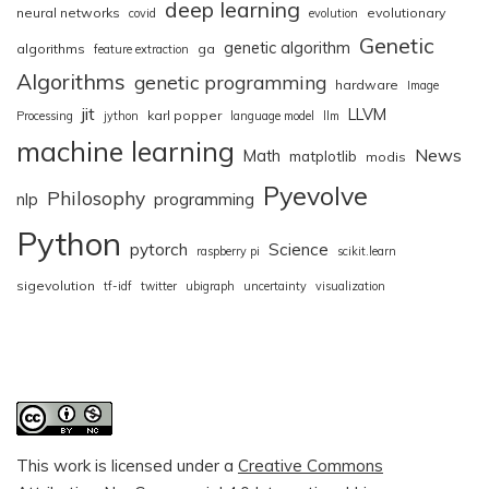
deep learning
neural networks
evolutionary
covid
evolution
Genetic
genetic algorithm
algorithms
ga
feature extraction
Algorithms
genetic programming
hardware
Image
jit
LLVM
karl popper
Processing
jython
language model
llm
machine learning
News
Math
matplotlib
modis
Pyevolve
Philosophy
nlp
programming
Python
pytorch
Science
raspberry pi
scikit.learn
sigevolution
tf-idf
twitter
ubigraph
uncertainty
visualization
This work is licensed under a
Creative Commons