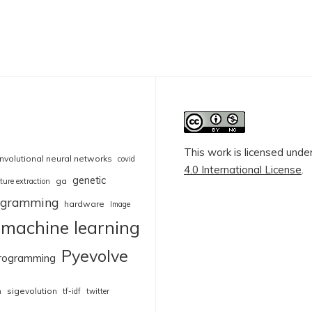
This work is licensed unde
nvolutional neural networks
covid
4.0 International License
.
genetic
ga
ture extraction
rogramming
hardware
Image
machine learning
Pyevolve
rogramming
sigevolution
n
tf-idf
twitter