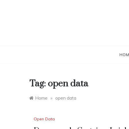
Skip
to
content
HOM
Tag:
open data
Home
»
open data
Open Data