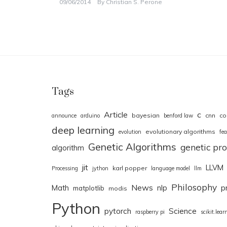
09/06/2014
By
Christian S. Perone
Tags
Article
c
bayesian
cnn
co
announce
arduino
benford law
deep learning
evolutionary algorithms
evolution
fea
Genetic Algorithms
genetic p
algorithm
jit
LLVM
karl popper
Processing
jython
language model
llm
Philosophy
News
Math
nlp
p
matplotlib
modis
Python
pytorch
Science
raspberry pi
scikit.lear