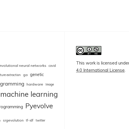
This work is licensed unde
nvolutional neural networks
covid
4.0 International License
.
genetic
ga
ture extraction
rogramming
hardware
Image
machine learning
Pyevolve
rogramming
sigevolution
n
tf-idf
twitter