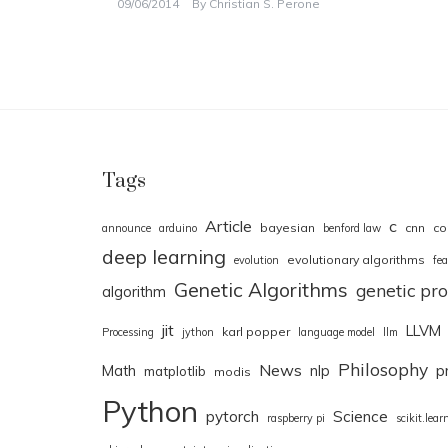
09/06/2014
By
Christian S. Perone
Tags
Article
c
bayesian
cnn
co
announce
arduino
benford law
deep learning
evolutionary algorithms
evolution
fea
Genetic Algorithms
genetic p
algorithm
jit
LLVM
karl popper
Processing
jython
language model
llm
Philosophy
News
Math
nlp
p
matplotlib
modis
Python
pytorch
Science
raspberry pi
scikit.lear