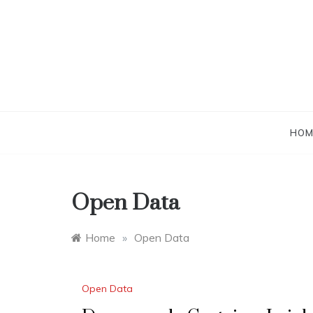
Skip
to
content
HOM
Open Data
Home
»
Open Data
Open Data