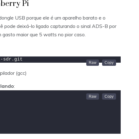
berry Pi
 dongle USB porque ele é um aparelho barato e o
cê pode deixá-lo ligado capturando o sinal ADS-B por
gasto maior que 5 watts no pior caso.
l-sdr.git
pilador (gcc)
ilando
: