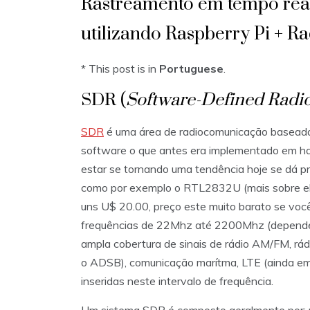
Rastreamento em tempo real
utilizando Raspberry Pi +
* This post is in
Portuguese
.
SDR (
Software-Defined Radi
SDR
é uma área de radiocomunicação baseada
software o que antes era implementado em har
estar se tornando uma tendência hoje se dá pr
como por exemplo o RTL2832U (mais sobre ele
uns U$ 20.00, preço este muito barato se você
frequências de 22Mhz até 2200Mhz (dependend
ampla cobertura de sinais de rádio AM/FM, rád
o ADSB), comunicação marítma, LTE (ainda em d
inseridas neste intervalo de frequência.