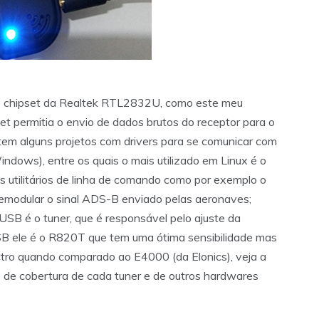
m o chipset da Realtek RTL2832U, como este meu
et permitia o envio de dados brutos do receptor para o
tem alguns projetos com drivers para se comunicar com
indows), entre os quais o mais utilizado em Linux é o
ns utilitários de linha de comando como por exemplo o
a demodular o sinal ADS-B enviado pelas aeronaves;
SB é o tuner, que é responsável pelo ajuste da
SB ele é o R820T que tem uma ótima sensibilidade mas
tro quando comparado ao E4000 (da Elonics), veja a
o de cobertura de cada tuner e de outros hardwares