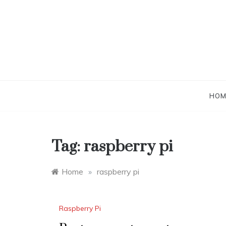
Skip
to
content
HOM
Tag:
raspberry pi
Home
»
raspberry pi
Raspberry Pi