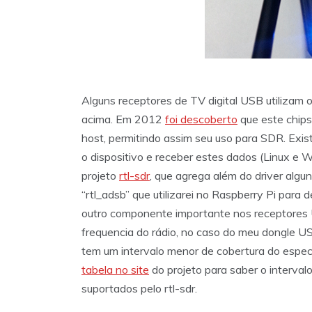
Alguns receptores de TV digital USB utiliza
acima. Em 2012
foi descoberto
que este chips
host, permitindo assim seu uso para SDR. Exis
o dispositivo e receber estes dados (Linux e W
projeto
rtl-sdr
, que agrega além do driver algu
“rtl_adsb” que utilizarei no Raspberry Pi par
outro componente importante nos receptores U
frequencia do rádio, no caso do meu dongle U
tem um intervalo menor de cobertura do espec
tabela no site
do projeto para saber o interval
suportados pelo rtl-sdr.