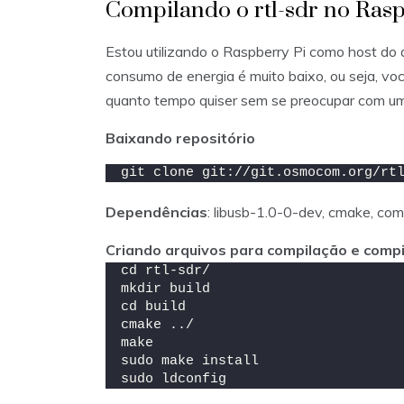
Compilando o rtl-sdr no Rasp
Estou utilizando o Raspberry Pi como host do
consumo de energia é muito baixo, ou seja, vo
quanto tempo quiser sem se preocupar com um 
Baixando repositório
git clone git://git.osmocom.org/rt
Dependências
: libusb-1.0-0-dev, cmake, com
Criando arquivos para compilação e comp
cd rtl-sdr/
mkdir build
cd build
cmake ../
make
sudo make install
sudo ldconfig