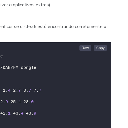
iver a aplicativos extras).
ificar se o rtl-sdr está encontrando corretamente o
le
T/DAB/FM dongle
9
 1.
4
 2.
7
 3.
7
 7.
7
22.
9
 25.
4
 28.
0
 42.
1
 43.
4
 43.
9