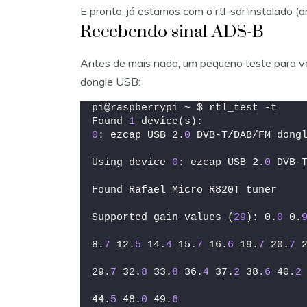
E pronto, já estamos com o rtl-sdr instalado (dr
Recebendo sinal ADS-B
Antes de mais nada, um pequeno teste para ver
dongle USB:
pi@raspberrypi ~ $ rtl_test -t
Found 
1
 device(s):
0
: ezcap USB 2.
0
 DVB-T/DAB/FM dong
Using device 
0
: ezcap USB 2.
0
 DVB-
Found Rafael Micro R820T tuner
Supported gain values (
29
): 0.
0
 0.
8.
7
 12.
5
 14.
4
 15.
7
 16.
6
 19.
7
 20.
7
 
29.
7
 32.
8
 33.
8
 36.
4
 37.
2
 38.
6
 40.
2
44.
5
 48.
0
 49.
6