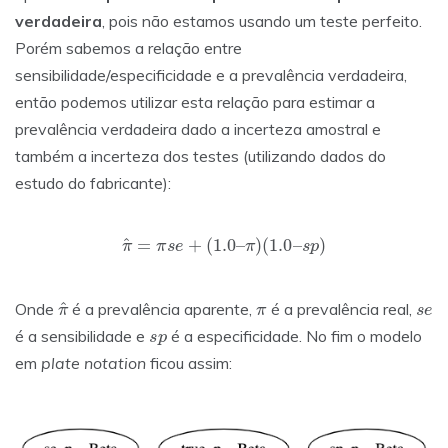
verdadeira
, pois não estamos usando um teste perfeito.
Porém sabemos a relação entre
sensibilidade/especificidade e a prevalência verdadeira,
então podemos utilizar esta relação para estimar a
prevalência verdadeira dado a incerteza amostral e
também a incerteza dos testes (utilizando dados do
estudo do fabricante):
π
^
=
π
s
e
+
(
1.0
–
π
)
(
1.0
–
s
p
)
π
^
π
s
e
Onde
é a prevalência aparente,
é a prevalência real,
s
p
é a sensibilidade e
é a especificidade. No fim o modelo
em
plate notation
ficou assim: