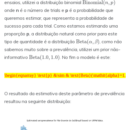
ensaios, utilizei a distribuição binomial
onde
n
é o número de trials e
p
é a probabilidade que
queremos estimar, que representa a probabilidade de
sucesso para cada trial. Como estamos estimando uma
proporção
p
, a distribuição natural como prior para este
Beta
(
α
,
β
)
tipo de quantidade é a distribuição
, como não
sabemos muito sobre a prevalência, utilizei um prior não-
Beta
(
1.0
,
1.0
)
informativo
. No fim o modelo é este:
\begin{eqnarray} \text{p} &\sim & \text{Beta}(\mathit{alpha}=1.0,~\mathit{beta}=1.0)\\\text{y_obs} &\sim & \text{Binomial}(\mathit{n}=4189,~\mathit{p}=\text{p}) \end{eqnarray}
\begin{eqnarray} \text{p} &\sim & \text{Beta}(\mathit{alpha}=1.0
O resultado da estimativa deste parâmetro de prevalência
resultou na seguinte distribuição: