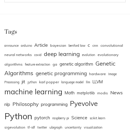
Tags
Article
c
bayesian
cnn
convolutional
announce
arduino
benford law
deep learning
neural networks
evolutionary
covid
evolution
Genetic
genetic algorithm
algorithms
ga
feature extraction
Algorithms
genetic programming
hardware
Image
jit
LLVM
karl popper
Processing
jython
language model
llm
machine learning
News
Math
matplotlib
modis
Pyevolve
Philosophy
nlp
programming
Python
pytorch
Science
raspberry pi
scikit.learn
sigevolution
tf-idf
twitter
ubigraph
uncertainty
visualization