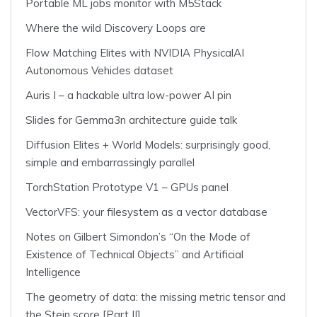
Portable ML jobs monitor with M5Stack
Where the wild Discovery Loops are
Flow Matching Elites with NVIDIA PhysicalAI
Autonomous Vehicles dataset
Auris I – a hackable ultra low-power AI pin
Slides for Gemma3n architecture guide talk
Diffusion Elites + World Models: surprisingly good,
simple and embarrassingly parallel
TorchStation Prototype V1 – GPUs panel
VectorVFS: your filesystem as a vector database
Notes on Gilbert Simondon’s “On the Mode of
Existence of Technical Objects” and Artificial
Intelligence
The geometry of data: the missing metric tensor and
the Stein score [Part II]