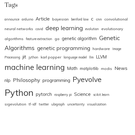
Tags
Article
c
bayesian
cnn
convolutional
announce
arduino
benford law
deep learning
neural networks
evolutionary
covid
evolution
Genetic
genetic algorithm
algorithms
ga
feature extraction
Algorithms
genetic programming
hardware
Image
jit
LLVM
karl popper
Processing
jython
language model
llm
machine learning
News
Math
matplotlib
modis
Pyevolve
Philosophy
nlp
programming
Python
pytorch
Science
raspberry pi
scikit.learn
sigevolution
tf-idf
twitter
ubigraph
uncertainty
visualization