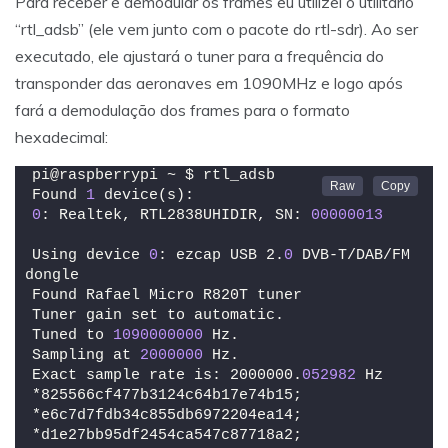
Para receber e demodular os frames eu utilizei o utilitário
“rtl_adsb” (ele vem junto com o pacote do rtl-sdr). Ao ser
executado, ele ajustará o tuner para a frequência do
transponder das aeronaves em 1090MHz e logo após
fará a demodulação dos frames para o formato
hexadecimal:
pi@raspberrypi ~ $ rtl_adsb
Found 
1
 device(s):
0
: Realtek, RTL2838UHIDIR, SN: 
00000013
Using device 
0
: ezcap USB 2.
0
 DVB-T/DAB/FM 
dongle
Found Rafael Micro R820T tuner
Tuner gain set to automatic.
Tuned to 
1090000000
 Hz.
Sampling at 
2000000
 Hz.
Exact sample rate is: 2000000.
052982
 Hz
*825566cf477b3124c64b17e74b15;
*e6c7d7fdb34c855db6972204ea14;
*d1e27bb95df2454ca547c87718a2;