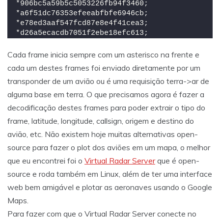
*906bc5a59b5c5053226fb94f3460;
*a6f51dc76353efeeabfbfe6946cb;
*e78ed3aaf547fcd87e8e4f41cea3;
*d26a5ecacdb7051f2ebe18efc613;
Cada frame inicia sempre com um asterisco na frente e
cada um destes frames foi enviado diretamente por um
transponder de um avião ou é uma requisição terra->ar de
alguma base em terra. O que precisamos agora é fazer a
decodificação destes frames para poder extrair o tipo do
frame, latitude, longitude, callsign, origem e destino do
avião, etc. Não existem hoje muitas alternativas open-
source para fazer o plot dos aviões em um mapa, o melhor
que eu encontrei foi o
Virtual Radar Server
que é open-
source e roda também em Linux, além de ter uma interface
web bem amigável e plotar as aeronaves usando o Google
Maps.
Para fazer com que o Virtual Radar Server conecte no