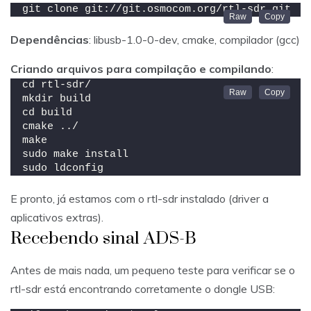
git clone git://git.osmocom.org/rtl-sdr.git
Dependências
: libusb-1.0-0-dev, cmake, compilador (gcc)
Criando arquivos para compilação e compilando
:
cd rtl-sdr/
mkdir build
cd build
cmake ../
make
sudo make install
sudo ldconfig
E pronto, já estamos com o rtl-sdr instalado (driver a
aplicativos extras).
Recebendo sinal ADS-B
Antes de mais nada, um pequeno teste para verificar se o
rtl-sdr está encontrando corretamente o dongle USB: