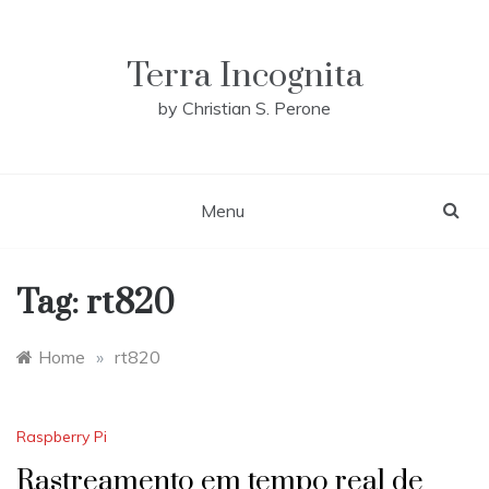
Skip
to
content
Terra Incognita
by Christian S. Perone
Menu
Tag:
rt820
Home
»
rt820
Raspberry Pi
Rastreamento em tempo real de