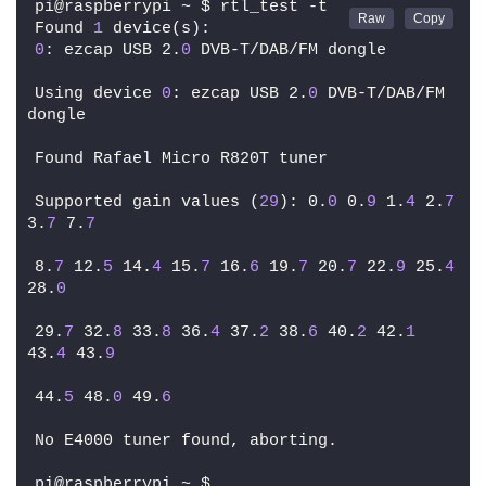
pi@raspberrypi ~ $ rtl_test -t
Found 
1
 device(s):
0
: ezcap USB 2.
0
 DVB-T/DAB/FM dongle
Using device 
0
: ezcap USB 2.
0
 DVB-T/DAB/FM 
dongle
Found Rafael Micro R820T tuner
Supported gain values (
29
): 0.
0
 0.
9
 1.
4
 2.
7
3.
7
 7.
7
8.
7
 12.
5
 14.
4
 15.
7
 16.
6
 19.
7
 20.
7
 22.
9
 25.
4
28.
0
29.
7
 32.
8
 33.
8
 36.
4
 37.
2
 38.
6
 40.
2
 42.
1
43.
4
 43.
9
44.
5
 48.
0
 49.
6
No E4000 tuner found, aborting.
pi@raspberrypi ~ $