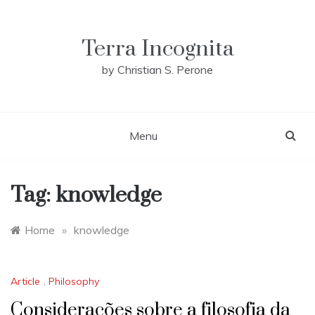
Skip
to
content
Terra Incognita
by Christian S. Perone
Menu
Tag:
knowledge
Home
»
knowledge
Article
,
Philosophy
Considerações sobre a filosofia da