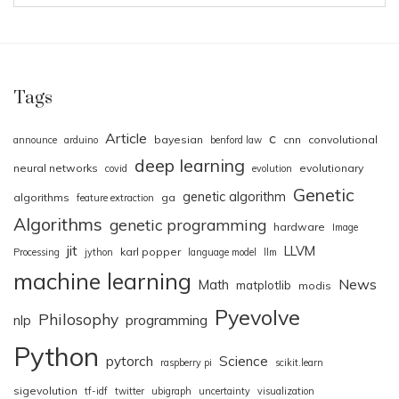
Tags
Article
c
bayesian
cnn
convolutional
announce
arduino
benford law
deep learning
neural networks
evolutionary
covid
evolution
Genetic
genetic algorithm
algorithms
ga
feature extraction
Algorithms
genetic programming
hardware
Image
jit
LLVM
karl popper
Processing
jython
language model
llm
machine learning
News
Math
matplotlib
modis
Pyevolve
Philosophy
nlp
programming
Python
pytorch
Science
raspberry pi
scikit.learn
sigevolution
tf-idf
twitter
ubigraph
uncertainty
visualization