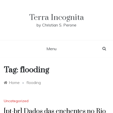
Skip
to
content
Terra Incognita
by Christian S. Perone
Menu
Tag:
flooding
Home
»
flooding
Uncategorized
[pt-br] Dados das enchentes no Rio