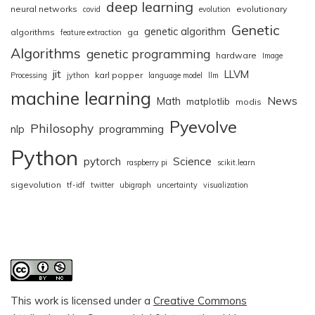
deep learning
neural networks
evolutionary
covid
evolution
Genetic
genetic algorithm
algorithms
ga
feature extraction
Algorithms
genetic programming
hardware
Image
jit
LLVM
karl popper
Processing
jython
language model
llm
machine learning
News
Math
matplotlib
modis
Pyevolve
Philosophy
nlp
programming
Python
pytorch
Science
raspberry pi
scikit.learn
sigevolution
tf-idf
twitter
ubigraph
uncertainty
visualization
This work is licensed under a
Creative Commons