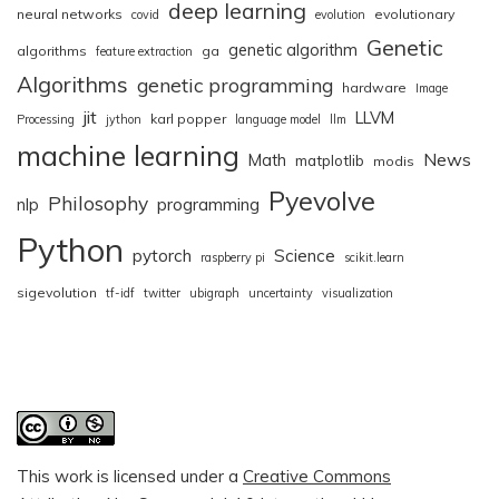
deep learning
neural networks
evolutionary
covid
evolution
Genetic
genetic algorithm
algorithms
ga
feature extraction
Algorithms
genetic programming
hardware
Image
jit
LLVM
karl popper
Processing
jython
language model
llm
machine learning
News
Math
matplotlib
modis
Pyevolve
Philosophy
nlp
programming
Python
pytorch
Science
raspberry pi
scikit.learn
sigevolution
tf-idf
twitter
ubigraph
uncertainty
visualization
This work is licensed under a
Creative Commons