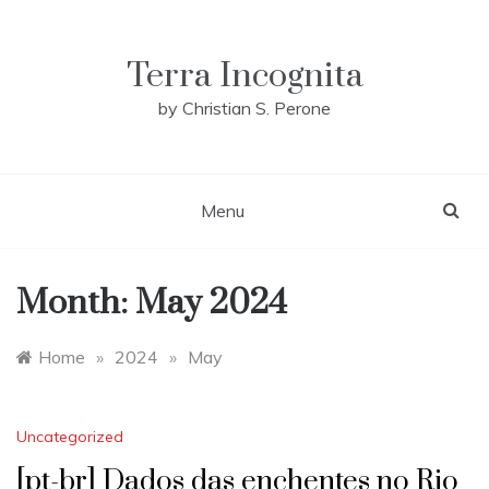
Skip
to
content
Terra Incognita
by Christian S. Perone
Menu
Month:
May 2024
Home
»
2024
»
May
Uncategorized
[pt-br] Dados das enchentes no Rio